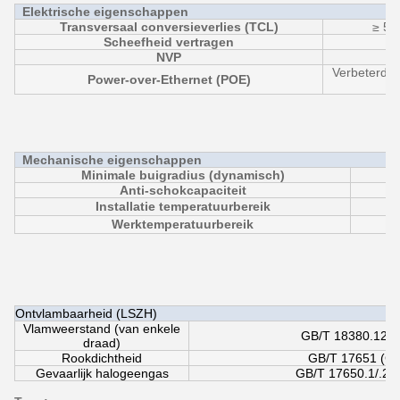
Elektrische eigenschappen
Transversaal conversieverlies (TCL)
≥ 55
Scheefheid vertragen
NVP
Verbeterde 
Power-over-Ethernet (POE)
Mechanische eigenschappen
Minimale buigradius (dynamisch)
Anti-schokcapaciteit
Installatie temperatuurbereik
Werktemperatuurbereik
Ontvlambaarheid (LSZH)
Vlamweerstand (van enkele
GB/T 18380.12 (
draad)
Rookdichtheid
GB/T 17651 (CE
Gevaarlijk halogeengas
GB/T 17650.1/.2 (