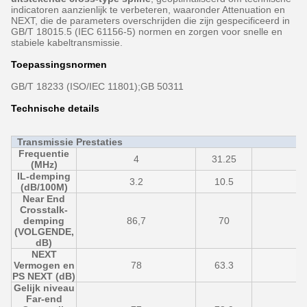
indicatoren aanzienlijk te verbeteren, waaronder Attenuation en
NEXT, die de parameters overschrijden die zijn gespecificeerd in
GB/T 18015.5 (IEC 61156-5) normen en zorgen voor snelle en
stabiele kabeltransmissie.
Toepassingsnormen
GB/T 18233 (ISO/IEC 11801);GB 50311
Technische details
Transmissie Prestaties
Frequentie
4
31.25
6
(MHz)
IL-demping
3.2
10.5
1
(dB/100M)
Near End
Crosstalk-
demping
86,7
70
6
(VOLGENDE,
dB)
NEXT
Vermogen en
78
63.3
5
PS NEXT (dB)
Gelijk niveau
Far-end