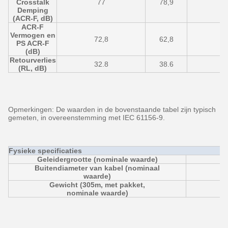
Crosstalk
77
78,9
8
Demping
(ACR-F, dB)
ACR-F
Vermogen en
72,8
62,8
7
PS ACR-F
(dB)
Retourverlies
32.8
38.6
3
(RL, dB)
Opmerkingen: De waarden in de bovenstaande tabel zijn typisch
gemeten, in overeenstemming met IEC 61156-9.
Fysieke specificaties
Geleidergrootte (nominale waarde)
Buitendiameter van kabel (nominaal
waarde)
Gewicht (305m, met pakket,
nominale waarde)