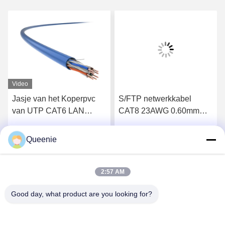
Video
Jasje van het Koperpvc
S/FTP netwerkkabel
van UTP CAT6 LAN
CAT8 23AWG 0.60mm
Cable Network Cable
omdat pvc-Jasje
23AWG het Naakte
Queenie
Krijg Beste Prijs
Krijg Beste Prijs
2:57 AM
Good day, what product are you looking for?
TC Smart Systems Group