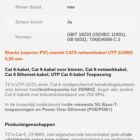
Afvoer draad:
nee
Scheur koord:
Ja
GB/T 18233 (ISO/IEC 11801);
Normen:
GB 50311; TIA/EIA568-C.2
Blanke koperen PVC-mantel CAT6 netwerkkabel UTP 23AWG
0,55 mm
Cat 6-kabel, Cat 6-kabel voor binnen, Cat 6-netwerkkabel,
Cat 6 Ethernet-kabel, UTP Cat 6-kabel Toepassing
TC's UTP-11/21-serie, Cat 6 onafgeschermd bekabelingssysteem
voor binnen heeft
testfrequentie tot 350MHZ
, hoger dan andere
Cat 6-kabels met industriestandaard van 250 MHz.
In de tussentijd ondersteunt het
de nieuwste 5G Base-T-
toepassingen en Power Over Ethernet (POE/POE+)
.
Producteigenschappen
TC's Cat 6, 23 AWG, niet-afgeschermde binnenkabel gebruikt
de
uitstekende cross-type spline
, geoptimaliseerd om technische