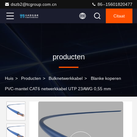
dszb2@tcgroup.com.cn
86--15601820477
Citaat
producten
Huis
>
Producten
>
Bulknetwerkkabel
>
Blanke koperen
PVC-mantel CAT6 netwerkkabel UTP 23AWG 0,55 mm