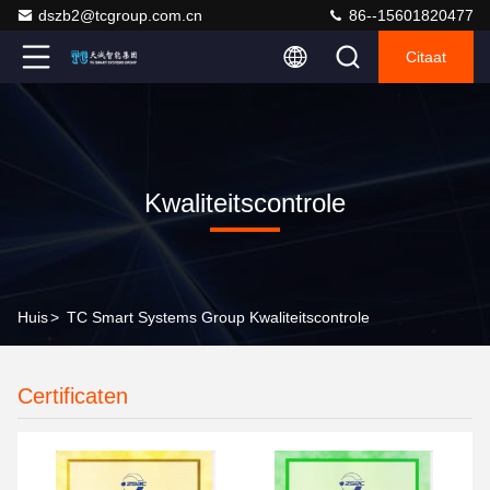
dszb2@tcgroup.com.cn
86--15601820477
Citaat
Kwaliteitscontrole
Huis
>
TC Smart Systems Group Kwaliteitscontrole
Certificaten