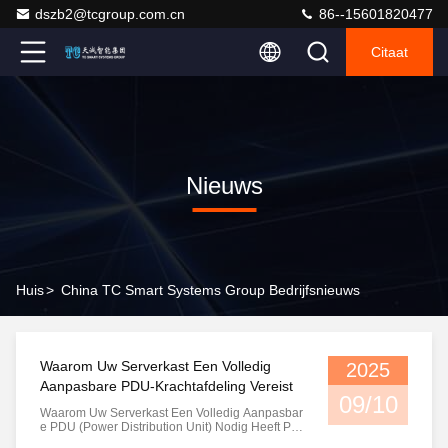
dszb2@tcgroup.com.cn
86--15601820477
Citaat
Nieuws
Huis
>
China TC Smart Systems Group Bedrijfsnieuws
Waarom Uw Serverkast Een Volledig
2025
Aanpasbare PDU-Krachtafdeling Vereist
09/10
Waarom Uw Serverkast Een Volledig Aanpasbar
E PDU (Power Distribution Unit) Nodig Heeft Po
Wer Distribution Unit (PDU) Socketsysteem: De