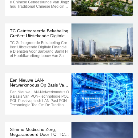
Geneeskunde Van Jingzhou
E Chinese Geneeskunde Van Jingz
Traditional Chinese Medicine
Hou Traditional Chinese Medicine
Hospital!
Hospital! Het Karakteristieke Gebo
Uw Van De Traditionele Chinese G
Eneeskunde Van Het Jingzhou Tra
Ditional Chinese Medicine Hospital
Bevindt Zich Op Jiangjin East Road
TC Geïntegreerde Bekabeling
172, ...
Creëert Uitstekende Digitale
Financiële Diensten Voor
TC Geïntegreerde Bekabeling Cre
Sanxiang Bank!
Ëert Uitstekende Digitale Financiël
E Diensten Voor Sanxiang Bank! H
Et Hoofdkwartiergebouw Van Sanxi
Ang Bank, Gelegen In Het Perceel
F4-A Van Binjiang New Town, Yuel
U District, Changsha, Heeft 31 Verd
Iepingen.en Ontworpen Door Het I
Nternationaal Bekende Ontwerpbur
Een Nieuwe LAN-
Eau ...
Netwerkmodus Op Basis Van
PON-Technologie POL
Een Nieuwe LAN-Netwerkmodus O
P Basis Van PON-Technologie POL
POL Passivoptisch LAN Past PON-
Technologie Toe Om De Traditionel
E Geïntegreerde Bedrading In Het
Lokale Netwerk Te Vervangen.Het
Onderscheidende Kenmerk Van H
Et Passieve Optische PON-Netwerk
Is Dat Het Een Punt-Multipunt-Archi
Slimme Medische Zorg,
Tectuur ...
Gegarandeerd Door TC! TC