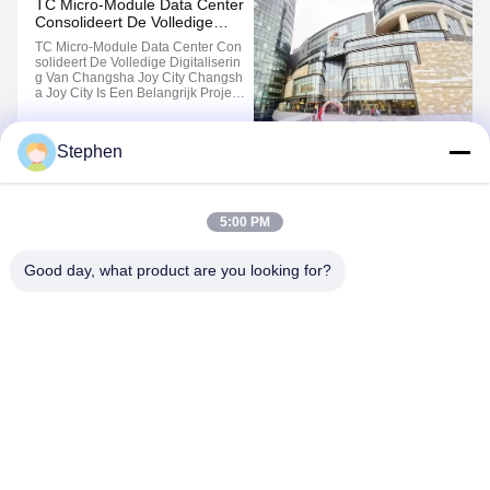
TC Micro-Module Data Center
Consolideert De Volledige
Digitalisering Van Changsha
TC Micro-Module Data Center Con
Joy City
Solideert De Volledige Digitaliserin
G Van Changsha Joy City Changsh
A Joy City Is Een Belangrijk Project
Van Kaifu District Om De "drie Hoof
Dsteden" Te Revitaliseren.en Het C
Ulturele Monument "drie Musea En
Stephen
Één Zaal"Het Heeft Unieke Waterv
1
2
Oorzieningen En Uitstekende ...
5:00 PM
Good day, what product are you looking for?
TC Smart Systems Group
dszb2@tcgroup.com.cn
86--15601820477
No.618, Guangxing Rd, Songjiang-District, Shanghai, P.R.
China