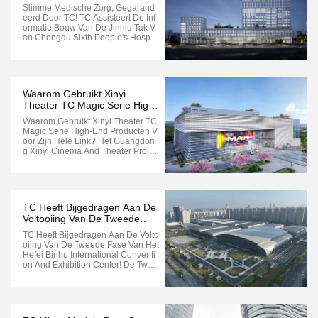
Assisteert De Informatie Bouw
Slimme Medische Zorg, Gegarand
Van De Jinniu Tak Van
Eerd Door TC! TC Assisteert De Inf
Chengdu Sixth People's
Ormatie Bouw Van De Jinniu Tak V
Hospital!
An Chengdu Sixth People's Hospit
Al! Achtergrond Van Het Project De
Jinniu Campus Van Het Zesde Volk
Sziekenhuis In Chengdu Is Een Bel
Angrijk Project Van Chengdu.met E
En Bouwgebied Van 136Na De Volt
Waarom Gebruikt Xinyi
Ooiing ...
Theater TC Magic Serie High-
End Producten Voor Zijn Hele
Waarom Gebruikt Xinyi Theater TC
Link?
Magic Serie High-End Producten V
Oor Zijn Hele Link? Het Guangdon
G Xinyi Cinema And Theater Projec
T Is Gelegen In Het Administratieve
Centrum Aan De Westkant Van Yin
Gbin Avenue, Dongzhen Street, Xin
Yi City, Guangdong Provincie.Het P
Roject Beslaat Een Oppervlakte Van
TC Heeft Bijgedragen Aan De
...
Voltooiing Van De Tweede
Fase Van Het Hefei Binhu
TC Heeft Bijgedragen Aan De Volto
International Convention And
Oiing Van De Tweede Fase Van Het
Exhibition Center!
Hefei Binhu International Conventi
On And Exhibition Center! De Twee
De Fase Van Het Hefei Binhu Intern
Ational Convention And Exhibition
Center, Een Belangrijk Project Van
De Provincie Anhui, Is Voltooid Met
Een Totale Bouwoppervlakte ...