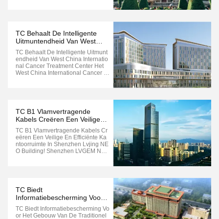
Px; Max-Width: 800px; Margin: 0 Au
To; Box-Sizing: Border-Box; } .gtr-C
Ontainer-K1j2l3 P { Font-Size: 14p
X; Margin-Bottom: 1em; Text-Align:
Left !important; Word...
TC Behaalt De Intelligente
Uitmuntendheid Van West
China International Cancer
TC Behaalt De Intelligente Uitmunt
Treatment Center
Endheid Van West China Internatio
Nal Cancer Treatment Center Het
West China International Cancer Tr
Eatment Center Is Gezamenlijk Ge
Bouwd Door Chengdu Medical He
Alth Investment Group Co., Ltd., We
St China Hospital Van De Sichuan
University En Tianfu International ...
TC B1 Vlamvertragende
Kabels Creëren Een Veilige
En Efficiënte Kantoorruimte In
TC B1 Vlamvertragende Kabels Cr
Shenzhen Lvjing NEO
Eëren Een Veilige En Efficiënte Ka
Building!
Ntoorruimte In Shenzhen Lvjing NE
O Building! Shenzhen LVGEM NEO
Tower Grenst Aan Het Xiangmihu
New Financial Center In Het Noord
En En Kijkt Uit Op Shenzhen Bay E
N Hong Kong In Het Zuiden.Het He
Eft Uitstekende Liggingsvoordelen
TC Biedt
En Is ...
Informatiebescherming Voor
Het Gebouw Van De
TC Biedt Informatiebescherming Vo
Traditionele Chinese
Or Het Gebouw Van De Traditionel