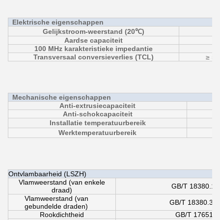
Elektrische eigenschappen
Gelijkstroom-weerstand (20℃)
Aardse capaciteit
≦
100 MHz karakteristieke impedantie
Transversaal conversieverlies (TCL)
≥ 55
Mechanische eigenschappen
Anti-extrusiecapaciteit
Anti-schokcapaciteit
Installatie temperatuurbereik
Werktemperatuurbereik
Ontvlambaarheid (LSZH)
Vlamweerstand (van enkele
GB/T 18380.12 
draad)
Vlamweerstand (van
GB/T 18380.35 
gebundelde draden)
Rookdichtheid
GB/T 17651 (C