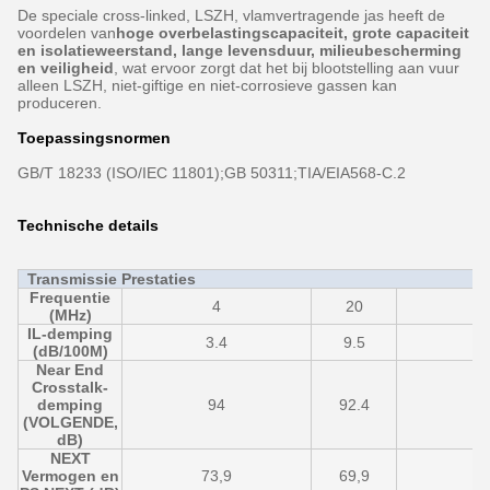
De speciale cross-linked, LSZH, vlamvertragende jas heeft de
voordelen van
hoge overbelastingscapaciteit, grote capaciteit
en isolatieweerstand, lange levensduur, milieubescherming
en veiligheid
, wat ervoor zorgt dat het bij blootstelling aan vuur
alleen LSZH, niet-giftige en niet-corrosieve gassen kan
produceren.
Toepassingsnormen
GB/T 18233 (ISO/IEC 11801);GB 50311;TIA/EIA568-C.2
Technische details
Transmissie Prestaties
Frequentie
4
20
6
(MHz)
IL-demping
3.4
9.5
1
(dB/100M)
Near End
Crosstalk-
demping
94
92.4
9
(VOLGENDE,
dB)
NEXT
Vermogen en
73,9
69,9
6