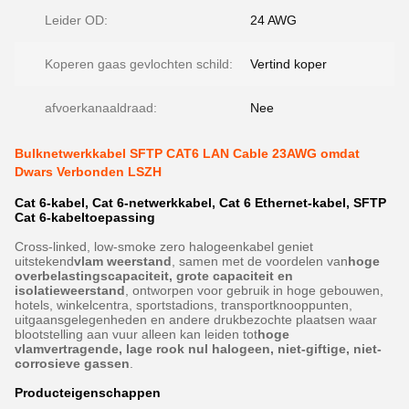
Leider OD:
24 AWG
Koperen gaas gevlochten schild:
Vertind koper
afvoerkanaaldraad:
Nee
Bulknetwerkkabel SFTP CAT6 LAN Cable 23AWG omdat
Dwars Verbonden LSZH
Cat 6-kabel, Cat 6-netwerkkabel, Cat 6 Ethernet-kabel, SFTP
Cat 6-kabeltoepassing
Cross-linked, low-smoke zero halogeenkabel geniet
uitstekend
vlam weerstand
, samen met de voordelen van
hoge
overbelastingscapaciteit, grote capaciteit en
isolatieweerstand
, ontworpen voor gebruik in hoge gebouwen,
hotels, winkelcentra, sportstadions, transportknooppunten,
uitgaansgelegenheden en andere drukbezochte plaatsen waar
blootstelling aan vuur alleen kan leiden tot
hoge
vlamvertragende, lage rook nul halogeen, niet-giftige, niet-
corrosieve gassen
.
Producteigenschappen