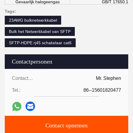
Gevaarlijk halogeengas
GB/T 17650.1/.2
Tags:
23AWG bulknetwerkkabel
Bulk het Netwerkkabel van SFTP
SFTP-HDPE rj45 schakelaar cat6
Contactpersonen
Contactpersonen:
Mr. Stephen
Tel.:
86--15601820477
Contact opnemen