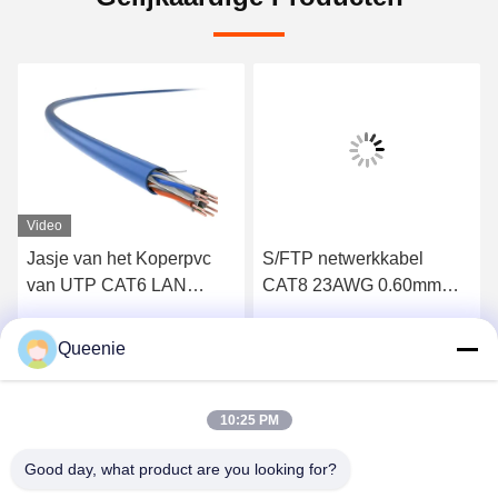
Video
Jasje van het Koperpvc
S/FTP netwerkkabel
van UTP CAT6 LAN
CAT8 23AWG 0.60mm
Cable Network Cable
omdat pvc-Jasje
23AWG het Naakte
Queenie
Krijg Beste Prijs
Krijg Beste Prijs
10:25 PM
Good day, what product are you looking for?