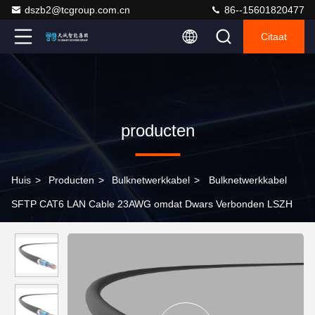
dszb2@tcgroup.com.cn
86--15601820477
Citaat
producten
Huis
>
Producten
>
Bulknetwerkkabel
>
Bulknetwerkkabel
SFTP CAT6 LAN Cable 23AWG omdat Dwars Verbonden LSZH