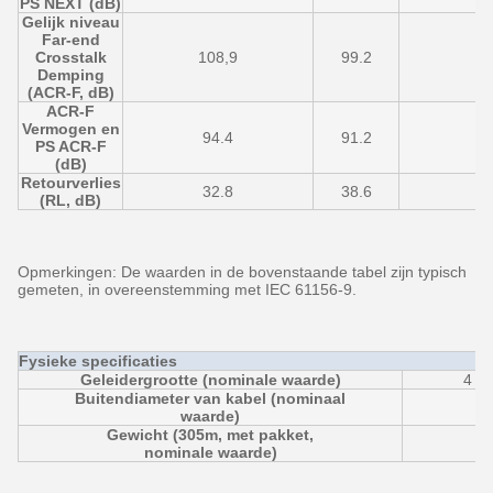
PS NEXT (dB)
Gelijk niveau
Far-end
Crosstalk
108,9
99.2
9
Demping
(ACR-F, dB)
ACR-F
Vermogen en
94.4
91.2
8
PS ACR-F
(dB)
Retourverlies
32.8
38.6
3
(RL, dB)
Opmerkingen: De waarden in de bovenstaande tabel zijn typisch
gemeten, in overeenstemming met IEC 61156-9.
Fysieke specificaties
Geleidergrootte (nominale waarde)
4 × 
Buitendiameter van kabel (nominaal
waarde)
Gewicht (305m, met pakket,
nominale waarde)