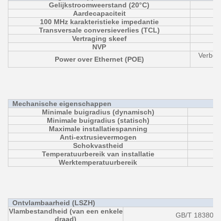
Gelijkstroomweerstand (20°C)
Aardecapaciteit
100 MHz karakteristieke impedantie
Transversale conversieverlies (TCL)
Vertraging skeef
NVP
Verbet
Power over Ethernet (POE)
Mechanische eigenschappen
Minimale buigradius (dynamisch)
Minimale buigradius (statisch)
Maximale installatiespanning
Anti-extrusievermogen
Schokvastheid
Temperatuurbereik van installatie
Werktemperatuurbereik
Ontvlambaarheid (LSZH)
Vlambestandheid (van een enkele
GB/T 18380.12
draad)