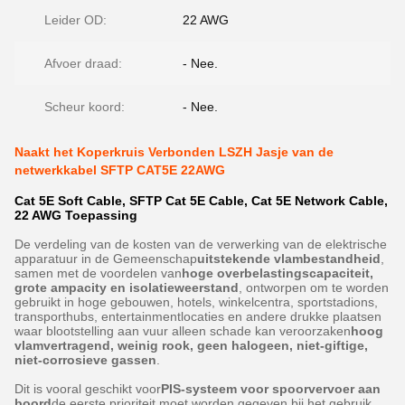
Leider OD:
22 AWG
Afvoer draad:
- Nee.
Scheur koord:
- Nee.
Naakt het Koperkruis Verbonden LSZH Jasje van de
netwerkkabel SFTP CAT5E 22AWG
Cat 5E Soft Cable, SFTP Cat 5E Cable, Cat 5E Network Cable,
22 AWG Toepassing
De verdeling van de kosten van de verwerking van de elektrische
apparatuur in de Gemeenschap
uitstekende vlambestandheid
,
samen met de voordelen van
hoge overbelastingscapaciteit,
grote ampacity en isolatieweerstand
, ontworpen om te worden
gebruikt in hoge gebouwen, hotels, winkelcentra, sportstadions,
transporthubs, entertainmentlocaties en andere drukke plaatsen
waar blootstelling aan vuur alleen schade kan veroorzaken
hoog
vlamvertragend, weinig rook, geen halogeen, niet-giftige,
niet-corrosieve gassen
.
Dit is vooral geschikt voor
PIS-systeem voor spoorvervoer aan
boord
de eerste prioriteit moet worden gegeven bij het gebruik