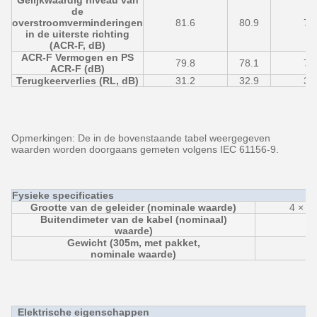
de
overstroomverminderingen
81.6
80.9
75
in de uiterste richting
(ACR-F, dB)
ACR-F Vermogen en PS
79.8
78.1
72
ACR-F (dB)
Terugkeerverlies (RL, dB)
31.2
32.9
38
Opmerkingen: De in de bovenstaande tabel weergegeven
waarden worden doorgaans gemeten volgens IEC 61156-9.
Fysieke specificaties
Grootte van de geleider (nominale waarde)
4 × 2
Buitendimeter van de kabel (nominaal)
waarde)
Gewicht (305m, met pakket,
nominale waarde)
Elektrische eigenschappen