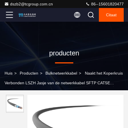
dszb2@tcgroup.com.cn
86--15601820477
Citaat
producten
Huis
>
Producten
>
Bulknetwerkkabel
>
Naakt het Koperkruis
Verbonden LSZH Jasje van de netwerkkabel SFTP CAT5E
22AWG