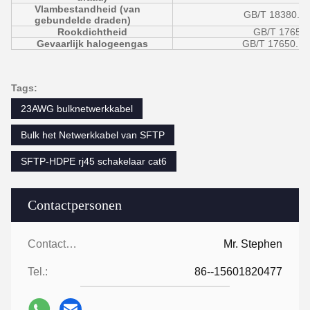
Vlambestandheid (van
GB/T 18380.35
gebundelde draden)
Rookdichtheid
GB/T 17651 
Gevaarlijk halogeengas
GB/T 17650.1/.
Tags:
23AWG bulknetwerkkabel
Bulk het Netwerkkabel van SFTP
SFTP-HDPE rj45 schakelaar cat6
Contactpersonen
Contactpersonen:
Mr. Stephen
Tel.:
86--15601820477