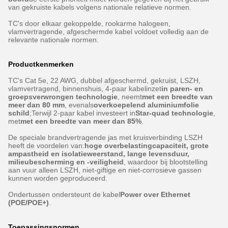
van gekruiste kabels volgens nationale relatieve normen.
TC's door elkaar gekoppelde, rookarme halogeen,
vlamvertragende, afgeschermde kabel voldoet volledig aan de
relevante nationale normen.
Productkenmerken
TC's Cat 5e, 22 AWG, dubbel afgeschermd, gekruist, LSZH,
vlamvertragend, binnenshuis, 4-paar kabelinzet
in paren- en
groepsverwrongen technologie
, neemt
met een breedte van
meer dan 80 mm
, evenals
overkoepelend aluminiumfolie
schild
;
Terwijl 2-paar kabel investeert in
Star-quad technologie
,
met
met een breedte van meer dan 85%
.
De speciale brandvertragende jas met kruisverbinding LSZH
heeft de voordelen van:
hoge overbelastingcapaciteit, grote
ampastheid en isolatieweerstand, lange levensduur,
milieubescherming en -veiligheid
, waardoor bij blootstelling
aan vuur alleen LSZH, niet-giftige en niet-corrosieve gassen
kunnen worden geproduceerd.
Ondertussen ondersteunt de kabel
Power over Ethernet
(POE/POE+)
.
Toepassingsnormen