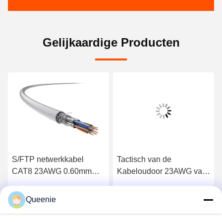
Gelijkaardige Producten
S/FTP netwerkkabel
Tactisch van de
CAT8 23AWG 0.60mm
Kabeloudoor 23AWG van
omdat pvc-Jasje
de Netwerkkabel Cat6A
Naakt het Kopertpu Jasje
Queenie
Krijg Beste Prijs
Krijg Beste Prijs