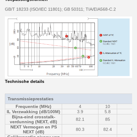
GB/T 18233 (ISO/IEC 11801); GB 50311; TIA/EIA568-C.2
Technische details
Transmissieprestaties
Frequentie (MHz)
4
10
2
IL Verzwakking (dB/100M)
3.9
5.8
8.
Bijna-eind crosstalk-
82.1
85
6
verdunning (NEXT, dB)
NEXT Vermogen en PS
80.3
82.4
62
NEXT (dB)
Gelijkwaardig niveau van