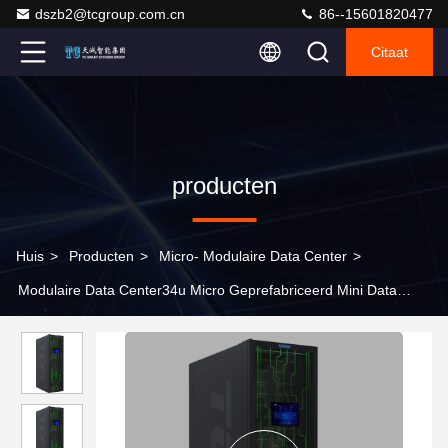
dszb2@tcgroup.com.cn
86--15601820477
Citaat
producten
Huis
>
Producten
>
Micro- Modulaire Data Center
>
Modulaire Data Center34u Micro Geprefabriceerd Mini Data
Center IP5X