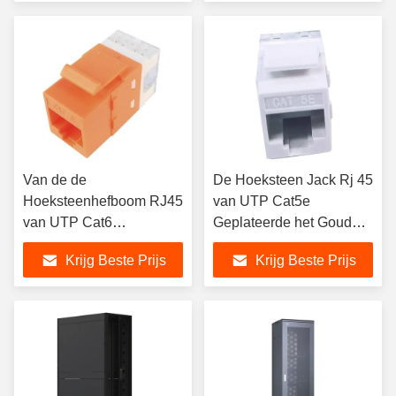
Van de de
De Hoeksteen Jack Rj 45
Hoeksteenhefboom RJ45
van UTP Cat5e
van UTP Cat6
Geplateerde het Goud
Geplateerde het Goud
van de
Krijg Beste Prijs
Krijg Beste Prijs
van de de
Hoeksteenmodule 50u
Hoeksteenmodule 50u