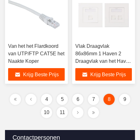
Van het het Flardkoord
Vlak Draagvlak
van UTP/FTP CAT5E het
86x86mm 1 Haven 2
Naakte Koper
Draagvlak van het Haven
het Witte Netwerk
Krijg Beste Prijs
Krijg Beste Prijs
4
5
6
7
8
9
10
11
Contactpersonen