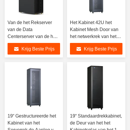
Van de het Rekserver
Het Kabinet 42U het
van de Data
Kabinet Mesh Door van
Centerserver van de het
het netwerkrek van het
Kabinets Modulair Server
19 Duimrek
Krijg Beste Prijs
Krijg Beste Prijs
het Rekkabinet 42U
19“ Gestructureerde het
19“ Standaardrekkabinet,
Kabinet van het
de Deur van het het
Serverrek de Aanleg van
Kabinetsglas van het 19