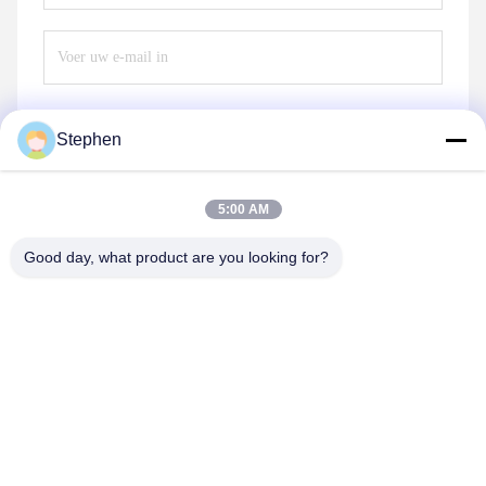
Stephen
Verzend
5:00 AM
Good day, what product are you looking for?
TC Smart Systems Group
dszb2@tcgroup.com.cn
86--15601820477
No.618, Guangxing Rd, Songjiang-District, Shanghai, P.R.
China