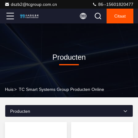
dszb2@tcgroup.com.cn
86--15601820477
Citaat
Producten
Huis
>
TC Smart Systems Group Producten Online
Producten