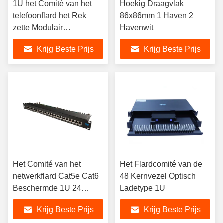
1U het Comité van het
Hoekig Draagvlak
telefoonflard het Rek
86x86mm 1 Haven 2
zette Modulair
Havenwit
Flardcomité op 110
Krijg Beste Prijs
Krijg Beste Prijs
Reeksen
Het Comité van het
Het Flardcomité van de
netwerkflard Cat5e Cat6
48 Kernvezel Optisch
Beschermde 1U 24
Ladetype 1U
Haven
Krijg Beste Prijs
Krijg Beste Prijs