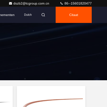
dszb2@tcgroup.com.cn
86--15601820477
nementen
Citaat
Dutch