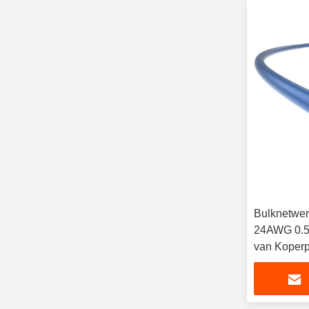
Bulknetwe
24AWG 0.5
van Koper