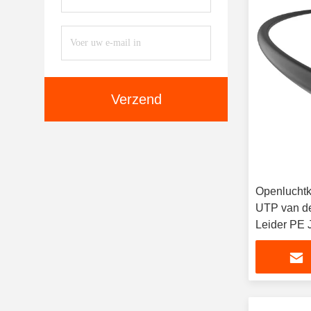
Verzend
Openlucht
UTP van d
Leider PE 