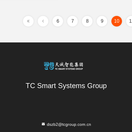
6
7
8
9
10
1
TC Smart Systems Group
dszb2@tcgroup.com.cn