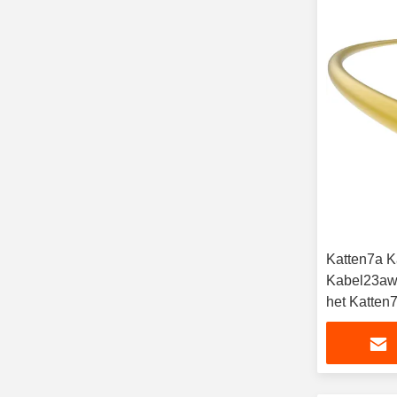
Katten7a K
Kabel23aw
het Katten
pvc