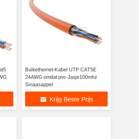
at5
Bulkethernet-Kabel UTP CAT5E
AWG
24AWG omdat pvc-Jasje100mhz
Sinaasappel
Krijg Beste Prijs