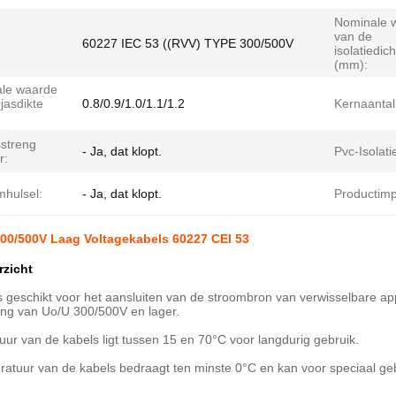
Nominale 
van de
60227 IEC 53 ((RVV) TYPE 300/500V
isolatiedic
(mm):
le waarde
jasdikte
0.8/0.9/1.0/1.1/1.2
Kernaantal
streng
- Ja, dat klopt.
Pvc-Isolati
r:
hulsel:
- Ja, dat klopt.
Productimp
00/500V Laag Voltagekabels 60227 CEI 53
rzicht
is geschikt voor het aansluiten van de stroombron van verwisselbare 
ing van Uo/U 300/500V en lager.
ur van de kabels ligt tussen 15 en 70°C voor langdurig gebruik.
ratuur van de kabels bedraagt ten minste 0°C en kan voor speciaal g