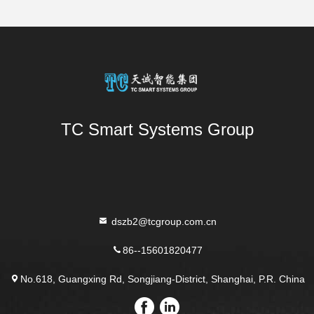
TC Smart Systems Group
dszb2@tcgroup.com.cn
86--15601820477
No.618, Guangxing Rd, Songjiang-District, Shanghai, P.R. China