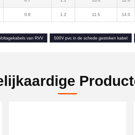
0.7
1.1
10.0
12.0
0.8
1.2
11.5
14.0
Voltagekabels van RVV
500V pvc in de schede gestoken kabel
lijkaardige Produc