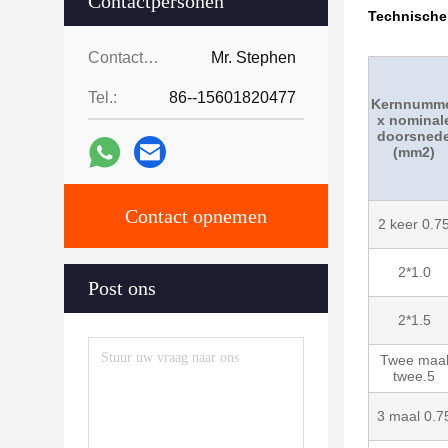
Contactpersonen
Technische 
Contactpersonen:
Mr. Stephen
Tel.:
86--15601820477
Kernnumm
x nominal
doorsned
(mm2)
Contact opnemen
2 keer 0.7
2*1.0
Post ons
2*1.5
Twee maa
twee.5
3 maal 0.7