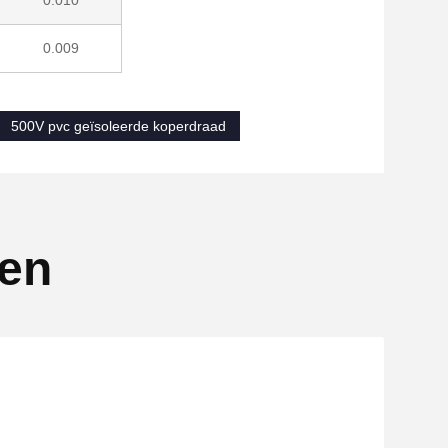
0.010
0.009
500V pvc geïsoleerde koperdraad
ten