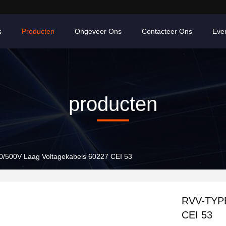
s
Producten
Ongeveer Ons
Contacteer Ons
Eve
producten
/500V Laag Voltagekabels 60227 CEI 53
RVV-TYPE
CEI 53