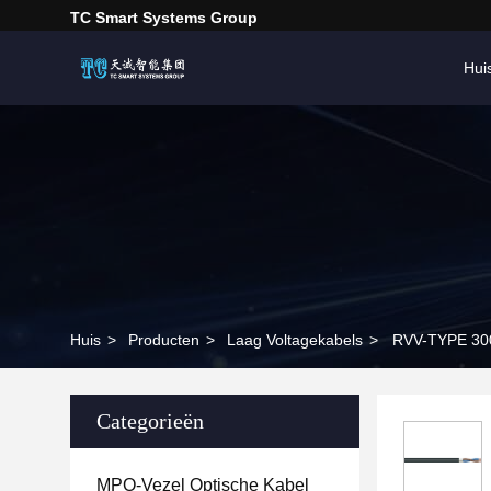
TC Smart Systems Group
Hui
Huis
>
Producten
>
Laag Voltagekabels
>
RVV-TYPE 300
Categorieën
MPO-Vezel Optische Kabel