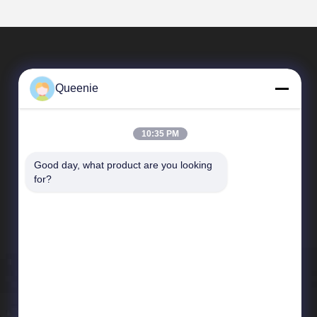
Queenie
10:35 PM
Good day, what product are you looking 
Snelkoppelingen
for?
Bedrijfprofiel
Fabriekstocht
Kwaliteitscontrole
Nieuws
Sitemap