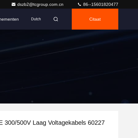
dszb2@tcgroup.com.cn
86--15601820477
nementen
Citaat
Dutch
 300/500V Laag Voltagekabels 60227