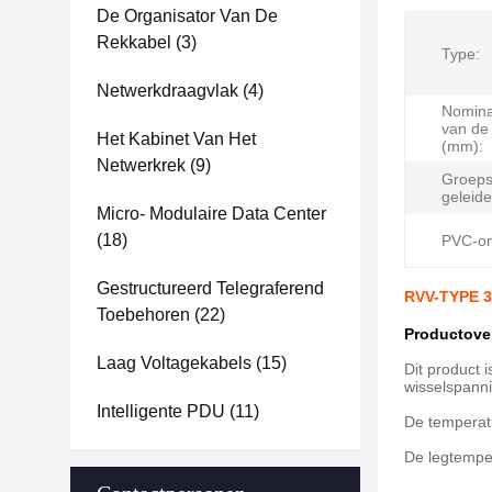
De Organisator Van De
Rekkabel
(3)
Type:
Netwerkdraagvlak
(4)
Nomina
van de 
Het Kabinet Van Het
(mm):
Netwerkrek
(9)
Groeps
geleide
Micro- Modulaire Data Center
(18)
PVC-om
Gestructureerd Telegraferend
RVV-TYPE 3
Toebehoren
(22)
Productove
Laag Voltagekabels
(15)
Dit product 
wisselspann
Intelligente PDU
(11)
De temperatu
De legtempe