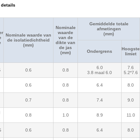
details
Gemiddelde totale
Nominale
afmetingen
er
waarde
(mm)
Nominale waarde van
e
van de
de isolatiedichtheid
e
dikte van
(mm)
de jas
Hoogste
Ondergrens
(mm)
limiet
6.0
7.6
5
0.6
0.8
3.8 maal 6.0
5.2*7.6
0.6
0.8
6.4
8.0
0.7
0.8
7.4
9.0
l
0.8
1.0
8.9
11.0
5
0.6
0.8
6.4
8.0