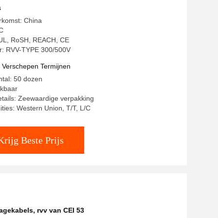
s
rkomst: China
C
: UL, RoSH, REACH, CE
: RVV-TYPE 300/500V
t Verschepen Termijnen
ntal: 50 dozen
ekbaar
tails: Zeewaardige verpakking
ities: Western Union, T/T, L/C
Krijg Beste Prijs
tagekabels
,
rvv van CEI 53