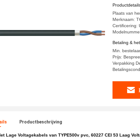
Productdetail
Plaats van he
Merknaam: T
Certificering
Modelnummer
Betaling & he
Min. bestelaa
Prijs: Bespre
Verpakking De
Betalingscond
ails
Productbeschrijving
et Lage Voltagekabels van TYPE500v pvc
,
60227 CEI 53 Laag Vol