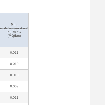
Min.
isolatieweerstand
bij 70 °C
(MQ/km)
0.011
0.010
0.010
0.009
0.011