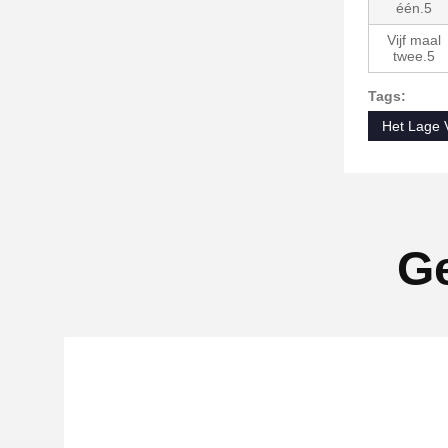
één.5
Vijf maal
twee.5
Tags:
Het Lage 
Ge