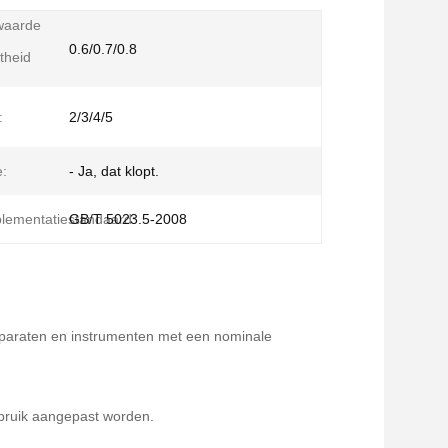
waarde
0.6/0.7/0.8
htheid
:
2/3/4/5
e:
- Ja, dat klopt.
lementatiestandaard:
GB/T 5023.5-2008
apparaten en instrumenten met een nominale
ebruik aangepast worden.