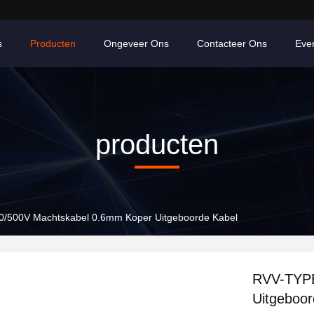
s
Producten
Ongeveer Ons
Contacteer Ons
Eve
producten
/500V Machtskabel 0.6mm Koper Uitgeboorde Kabel
RVV-TYPE
Uitgeboor