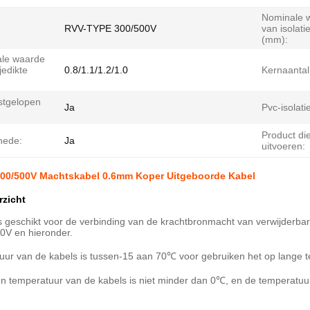
Nominale 
RVV-TYPE 300/500V
van isolati
(mm):
le waarde
jedikte
0.8/1.1/1.2/1.0
Kernaantal
stgelopen
Ja
Pvc-isolati
Product di
hede:
Ja
uitvoeren:
00/500V Machtskabel 0.6mm Koper Uitgeboorde Kabel
rzicht
is geschikt voor de verbinding van de krachtbronmacht van verwijderba
0V en hieronder.
ur van de kabels is tussen-15 aan 70℃ voor gebruiken het op lange t
n temperatuur van de kabels is niet minder dan 0℃, en de temperatuu