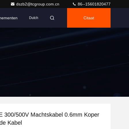
dszb2@tcgroup.com.cn
86--15601820477
nementen
Citaat
Dutch
 300/500V Machtskabel 0.6mm Koper
de Kabel