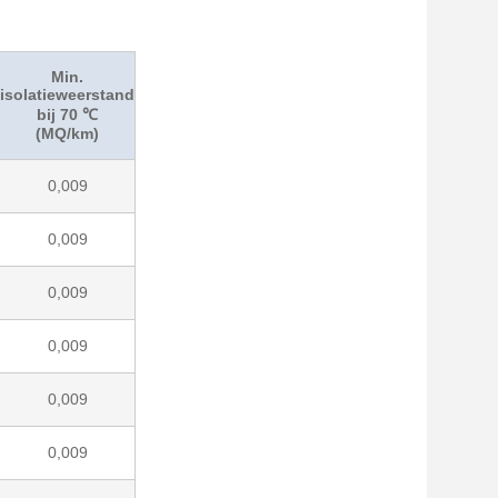
Min.
isolatieweerstand
bij 70 ℃
(MQ/km)
0,009
0,009
0,009
0,009
0,009
0,009