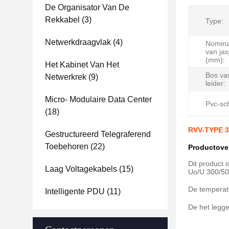
De Organisator Van De
Rekkabel
(3)
Type:
Netwerkdraagvlak
(4)
Nomina
van jas
(mm):
Het Kabinet Van Het
Bos va
Netwerkrek
(9)
leider:
Micro- Modulaire Data Center
Pvc-sc
(18)
RVV-TYPE 3
Gestructureerd Telegraferend
Toebehoren
(22)
Productove
Dit product 
Laag Voltagekabels
(15)
Uo/U 300/50
De temperatu
Intelligente PDU
(11)
De het legge