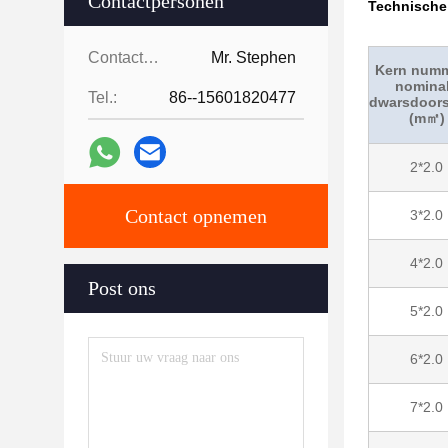
Contactpersonen
Technische 
Contactpersonen:
Mr. Stephen
Kern numm
nomina
Tel.:
86--15601820477
dwarsdoor
(m㎡)
2*2.0
Contact opnemen
3*2.0
4*2.0
Post ons
5*2.0
6*2.0
7*2.0