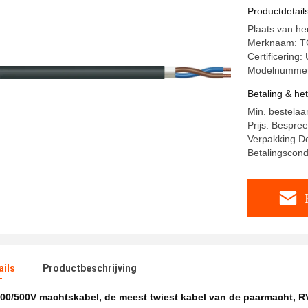
Productdetail
Plaats van he
Merknaam: T
Certificering
Modelnummer
Betaling & he
Min. bestelaa
Prijs: Bespre
Verpakking De
Betalingscond
ails
Productbeschrijving
00/500V machtskabel
,
de meest twiest kabel van de paarmacht
,
R