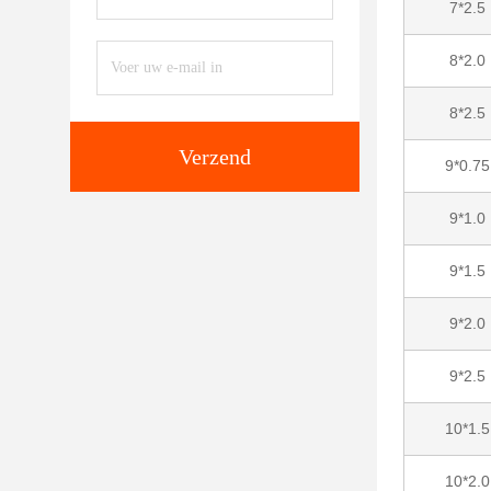
7*2.5
8*2.0
8*2.5
Verzend
9*0.75
9*1.0
9*1.5
9*2.0
9*2.5
10*1.5
10*2.0