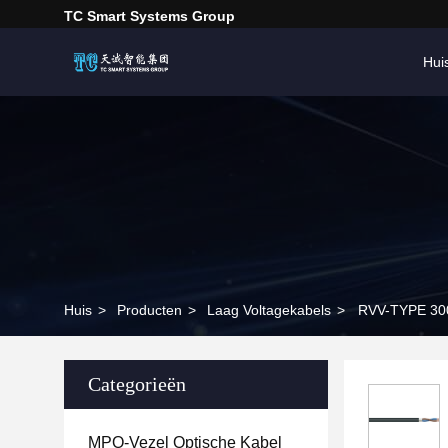
TC Smart Systems Group
Hui
Huis
>
Producten
>
Laag Voltagekabels
>
RVV-TYPE 300
Categorieën
MPO-Vezel Optische Kabel