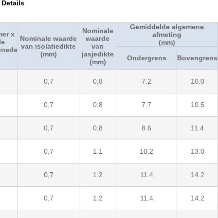
Details
Gemiddelde algemene
Nominale
er x
afmeting
Nominale waarde
waarde
le
(mm)
van isolatiedikte
van
snede
(mm)
jasjedikte
Ondergrens
Bovengrens
(mm)
0,7
0,8
7.2
10.0
0,7
0,8
7.7
10.5
0,7
0,8
8.6
11.4
0,7
1.1
10.2
13.0
0,7
1.2
11.4
14.2
0,7
1.2
11.4
14.2