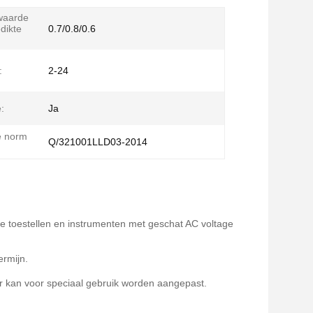
waarde
edikte
0.7/0.8/0.6
:
2-24
e:
Ja
e norm
Q/321001LLD03-2014
re toestellen en instrumenten met geschat AC voltage
ermijn.
r kan voor speciaal gebruik worden aangepast.