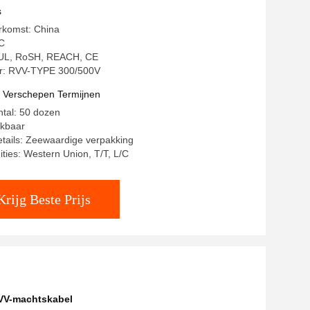
s
rkomst: China
C
: UL, RoSH, REACH, CE
: RVV-TYPE 300/500V
t Verschepen Termijnen
ntal: 50 dozen
ekbaar
tails: Zeewaardige verpakking
ities: Western Union, T/T, L/C
Krijg Beste Prijs
VV-machtskabel