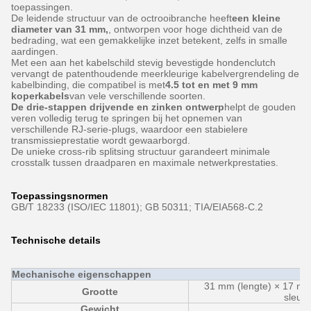
toepassingen.
De leidende structuur van de octrooibranche heeft
een kleine
diameter van 31 mm,
, ontworpen voor hoge dichtheid van de
bedrading, wat een gemakkelijke inzet betekent, zelfs in smalle
aardingen.
Met een aan het kabelschild stevig bevestigde hondenclutch
vervangt de patenthoudende meerkleurige kabelvergrendeling de
kabelbinding, die compatibel is met
4.5 tot en met 9 mm
koperkabels
van vele verschillende soorten.
De drie-stappen drijvende en zinken ontwerp
helpt de gouden
veren volledig terug te springen bij het opnemen van
verschillende RJ-serie-plugs, waardoor een stabielere
transmissieprestatie wordt gewaarborgd.
De unieke cross-rib splitsing structuur garandeert minimale
crosstalk tussen draadparen en maximale netwerkprestaties.
Toepassingsnormen
GB/T 18233 (ISO/IEC 11801); GB 50311; TIA/EIA568-C.2
Technische details
Mechanische eigenschappen
31 mm (lengte) × 17 mm
Grootte
sleute
Gewicht