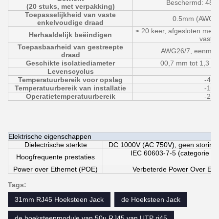
Beschermd: 480 
(20 stuks, met verpakking)
Toepasselijkheid van vaste
0.5mm (AWG2
enkelvoudige draad
≥ 20 keer, afgesloten met 
Herhaaldelijk beëindigen
vaste
Toepasbaarheid van gestreepte
AWG26/7, eenmalig
draad
Geschikte isolatiediameter
00,7 mm tot 1,3 m
Levenscyclus
≥
Temperatuurbereik voor opslag
-40°
Temperatuurbereik van installatie
-10°
Operatietemperatuurbereik
-20°
Elektrische eigenschappen
Dielectrische sterkte
DC 1000V (AC 750V), geen storing 
IEC 60603-7-5 (categorie 5
Hoogfrequente prestaties
Power over Ethernet (POE)
Verbeterde Power Over Eth
Tags:
31mm RJ45 Hoeksteen Jack
de Hoeksteen Jack
de hoeksteenmodule van 50u RJ45 van UTP rj45