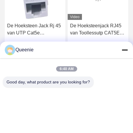
Video
De Hoeksteen Jack Rj 45
De Hoeksteenjack RJ45
van UTP Cat5e
van Toollessutp CAT5E
Geplateerde het Goud van
Geplateerde het Goud van
de Hoeksteenmodule 50u
de Contactdoos50u Duim
Queenie
Krijg Beste Prijs
Krijg Beste Prijs
6:40 AM
Good day, what product are you looking for?
TC Smart Systems Group
dszb2@tcgroup.com.cn
86--15601820477