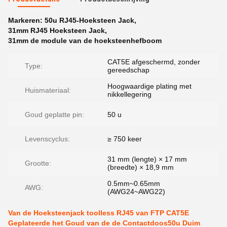
Markeren:
50u RJ45-Hoeksteen Jack
,
31mm RJ45 Hoeksteen Jack
,
31mm de module van de hoeksteenhefboom
CAT5E afgeschermd, zonder
Type:
gereedschap
Hoogwaardige plating met
Huismateriaal:
nikkellegering
Goud geplatte pin:
50 u
Levenscyclus:
≥ 750 keer
31 mm (lengte) × 17 mm
Grootte:
(breedte) × 18,9 mm
0.5mm~0.65mm
AWG:
(AWG24~AWG22)
Van de Hoeksteenjack toolless RJ45 van FTP CAT5E
Geplateerde het Goud van de de Contactdoos50u Duim