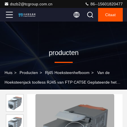
dszb2@tcgroup.com.cn
86--15601820477
Citaat
producten
Huis
>
Producten
>
Rj45 Hoeksteenhefboom
>
Van de
Hoeksteenjack toolless RJ45 van FTP CAT5E Geplateerde het
Goud van de de Contactdoos50u Duim