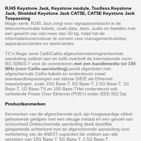
RJ45 Keystone Jack, Keystone module, Toolless Keystone
Jack, Shielded Keystone Jack CAT5E, CAT5E Keystone Jack
Toepassing
Magic-serie, RJ45 Jack zorgt voor signaaloverdracht in de
telecommunicatie kabels, zoals data, stem, audio en beelden.met
een gewicht van niet meer dan 50 kg, helpt het de
informatieinvoer/uitvoer te vormen voor managementruimtes,
apparatuurruimtes en werkruimtes.
TC's Magic serie Cat6/Cat6a afgeschermde/ongeschermde
aansluiting voldoet aan en zelfs overtreft de internationale norm
IEC 60603-7 voor de connectoren.
met een bandbreedte tot 150
MHz (voor Cat5e-aansluiting),
wordt afgesloten met
afgeschermde Cat5e-kabels en ondersteunt zowel
standaardtoepassingen van klasse D/E/E als Ethernet-
toepassingen, zoals 10G Base-T, 5G Base-T, 2.5G Base-T, 1G
Base-T, 1G Base-TX,en 100 Base-THet ondersteunt ook
verbeterde Power Over Ethernet (POE+) onder IEEE 802.3at.
Productkenmerken
Kenmerken van de afgeschermde jack zijn hoogwaardige nikkel-
gebaseerde gietijpen met een vleugje metaal en een gevoel van
schoonheid.Onbeschermde aansluiting deelt dezelfde
gietgietende achterkant met de afgeschermde aansluiting voor
verbetering van de ANEXT-capaciteit die voldoet aan alle
vereisten van 10G Base-T, 5G Base-T, 2.5G Base-T