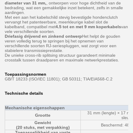
diameter van 31 mm,
, ontworpen voor hoge dichtheid van de
bedrading, wat een gemakkelijke inzet betekent, zelfs in smalle
aardingen.
Met een aan het kabelschild stevig bevestigde hondenclutch
vervangt het patenteerbare, meerkleurige kabel slot de
kabelband, compatibel met
4.5 tot en met 9 mm koperkabels
van
vele verschillende soorten.
Driefasig drijvend en zinkend ontwerp
Het helpt de gouden
veren volledig terug te springen bij het opnemen van
verschillende soorten RJ-seriespluggen, wat zorgt voor een
stabielere transmissieprestatie.
De unieke cross-rib splitsing structuur garandeert minimale
crosstalk tussen draadparen en maximale netwerkprestaties.
Toepassingsnormen
GB/T 18233 (ISO/IEC 11801); GB 50311; TIA/EIA568-C.2
Technische details
Mechanische eigenschappen
31 mm (lengte) × 17 mm
Grootte
sleute
Gewicht
Beschermd: 480 
(20 stuks, met verpakking)
Toepasselijkheid van vaste