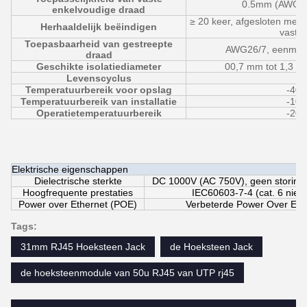
0.5mm (AWG2
enkelvoudige draad
≥ 20 keer, afgesloten met 
Herhaaldelijk beëindigen
vaste
Toepasbaarheid van gestreepte
AWG26/7, eenmalig
draad
Geschikte isolatiediameter
00,7 mm tot 1,3 m
Levenscyclus
≥
Temperatuurbereik voor opslag
-40°
Temperatuurbereik van installatie
-10°
Operatietemperatuurbereik
-20°
Elektrische eigenschappen
Dielectrische sterkte
DC 1000V (AC 750V), geen storing 
Hoogfrequente prestaties
IEC60603-7-4 (cat. 6 nie
Power over Ethernet (POE)
Verbeterde Power Over Eth
Tags:
31mm RJ45 Hoeksteen Jack
de Hoeksteen Jack
de hoeksteenmodule van 50u RJ45 van UTP rj45