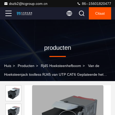
dszb2@tcgroup.com.cn
86--15601820477
Citaat
producten
Huis
>
Producten
>
Rj45 Hoeksteenhefboom
>
Van de
Hoeksteenjack toolless RJ45 van UTP CAT6 Geplateerde het
Goud van de de Contactdoos50u Duim