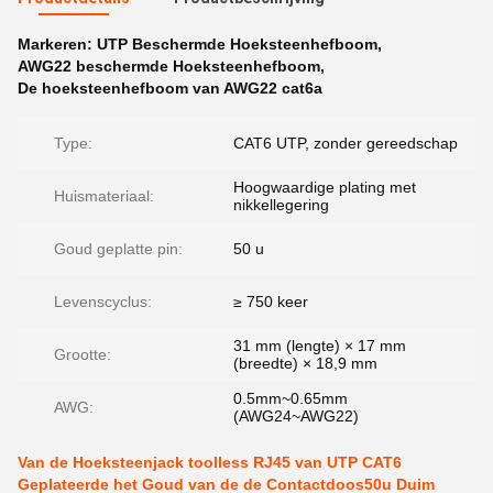
Markeren:
UTP Beschermde Hoeksteenhefboom
,
AWG22 beschermde Hoeksteenhefboom
,
De hoeksteenhefboom van AWG22 cat6a
Type:
CAT6 UTP, zonder gereedschap
Hoogwaardige plating met
Huismateriaal:
nikkellegering
Goud geplatte pin:
50 u
Levenscyclus:
≥ 750 keer
31 mm (lengte) × 17 mm
Grootte:
(breedte) × 18,9 mm
0.5mm~0.65mm
AWG:
(AWG24~AWG22)
Van de Hoeksteenjack toolless RJ45 van UTP CAT6
Geplateerde het Goud van de de Contactdoos50u Duim