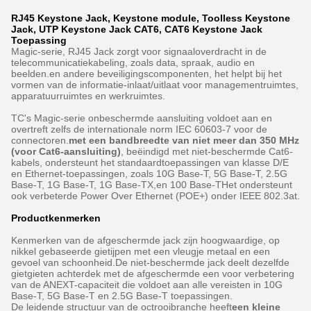
RJ45 Keystone Jack, Keystone module, Toolless Keystone
Jack, UTP Keystone Jack CAT6, CAT6 Keystone Jack
Toepassing
Magic-serie, RJ45 Jack zorgt voor signaaloverdracht in de
telecommunicatiekabeling, zoals data, spraak, audio en
beelden.en andere beveiligingscomponenten, het helpt bij het
vormen van de informatie-inlaat/uitlaat voor managementruimtes,
apparatuurruimtes en werkruimtes.
TC's Magic-serie onbeschermde aansluiting voldoet aan en
overtreft zelfs de internationale norm IEC 60603-7 voor de
connectoren.
met een bandbreedte van niet meer dan 350 MHz
(voor Cat6-aansluiting)
, beëindigd met niet-beschermde Cat6-
kabels, ondersteunt het standaardtoepassingen van klasse D/E
en Ethernet-toepassingen, zoals 10G Base-T, 5G Base-T, 2.5G
Base-T, 1G Base-T, 1G Base-TX,en 100 Base-THet ondersteunt
ook verbeterde Power Over Ethernet (POE+) onder IEEE 802.3at.
Productkenmerken
Kenmerken van de afgeschermde jack zijn hoogwaardige, op
nikkel gebaseerde gietijpen met een vleugje metaal en een
gevoel van schoonheid.De niet-beschermde jack deelt dezelfde
gietgieten achterdek met de afgeschermde een voor verbetering
van de ANEXT-capaciteit die voldoet aan alle vereisten in 10G
Base-T, 5G Base-T en 2.5G Base-T toepassingen.
De leidende structuur van de octrooibranche heeft
een kleine