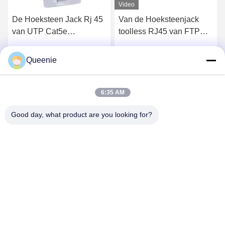
Video
De Hoeksteen Jack Rj 45
Van de Hoeksteenjack
van UTP Cat5e
toolless RJ45 van FTP
Geplateerde het Goud van
CAT5E Geplateerde het
de Hoeksteenmodule 50u
Goud van de de
Queenie
Krijg Beste Prijs
Krijg Beste Prijs
Contactdoos50u Duim
6:35 AM
Good day, what product are you looking for?
TC Smart Systems Group
dszb2@tcgroup.com.cn
86--15601820477
No.618, Guangxing Rd, Songjiang-District, Shanghai, P.R.
China