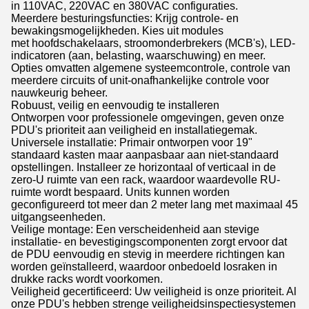
in 110VAC, 220VAC en 380VAC configuraties.
Meerdere besturingsfuncties: Krijg controle- en
bewakingsmogelijkheden. Kies uit modules
met hoofdschakelaars, stroomonderbrekers (MCB's), LED-
indicatoren (aan, belasting, waarschuwing) en meer.
Opties omvatten algemene systeemcontrole, controle van
meerdere circuits of unit-onafhankelijke controle voor
nauwkeurig beheer.
Robuust, veilig en eenvoudig te installeren
Ontworpen voor professionele omgevingen, geven onze
PDU's prioriteit aan veiligheid en installatiegemak.
Universele installatie: Primair ontworpen voor 19"
standaard kasten maar aanpasbaar aan niet-standaard
opstellingen. Installeer ze horizontaal of verticaal in de
zero-U ruimte van een rack, waardoor waardevolle RU-
ruimte wordt bespaard. Units kunnen worden
geconfigureerd tot meer dan 2 meter lang met maximaal 45
uitgangseenheden.
Veilige montage: Een verscheidenheid aan stevige
installatie- en bevestigingscomponenten zorgt ervoor dat
de PDU eenvoudig en stevig in meerdere richtingen kan
worden geïnstalleerd, waardoor onbedoeld losraken in
drukke racks wordt voorkomen.
Veiligheid gecertificeerd: Uw veiligheid is onze prioriteit. Al
onze PDU's hebben strenge veiligheidsinspectiesystemen