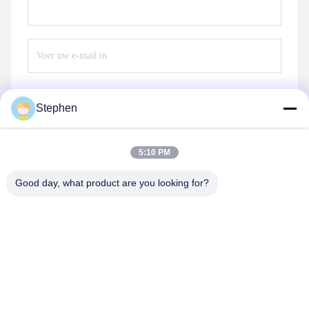
Stephen
Verzend
5:10 PM
Good day, what product are you looking for?
TC Smart Systems Group
dszb2@tcgroup.com.cn
86--15601820477
No.618, Guangxing Rd, Songjiang-District, Shanghai, P.R.