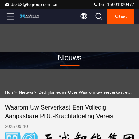
dszb2@tcgroup.com.cn
86--15601820477
Citaat
Nieuws
Huis
>
Nieuws
>
Bedrijfsnieuws Over Waarom uw serverkast een volledig aanpasbare PDU-krachtafdeling vereist
Waarom Uw Serverkast Een Volledig
Aanpasbare PDU-Krachtafdeling Vereist
2025-09-10