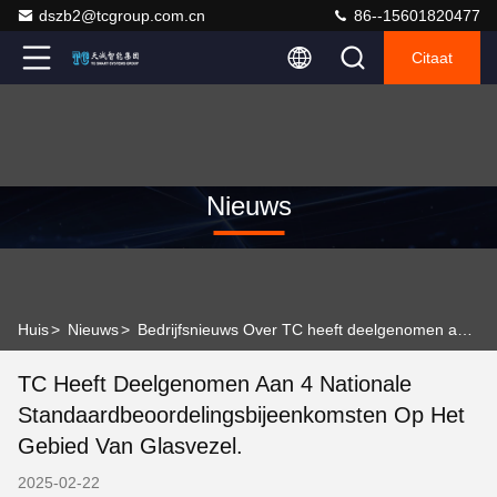
dszb2@tcgroup.com.cn
86--15601820477
Citaat
Nieuws
Huis
>
Nieuws
>
Bedrijfsnieuws Over TC heeft deelgenomen aan 4 nationale standaardbeoordelingsbijeenkomsten op het gebied van glasvezel.
TC Heeft Deelgenomen Aan 4 Nationale
Standaardbeoordelingsbijeenkomsten Op Het
Gebied Van Glasvezel.
2025-02-22