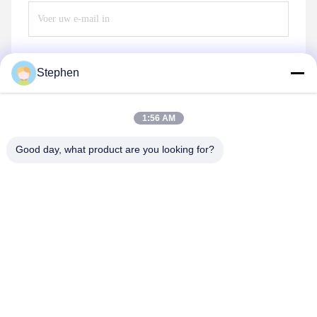
Stephen
Verzend
1:56 AM
Good day, what product are you looking for?
TC Smart Systems Group
dszb2@tcgroup.com.cn
86--15601820477
No.618, Guangxing Rd, Songjiang-District, Shanghai, P.R.
China