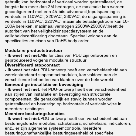
gebruik; kan horizontaal of verticaal worden geïnstalleerd, de
langste kan meer dan 2M bedragen, de maximale kan worden
geconfigureerd met een 45-bits-uitvoerunit;Inputspanning is
verdeeld in 110VAC., 220VAC, 380VAC, de uitgangsspanning is
verdeeld in 110VAC, 220VAC; maximale belastingstroom kan 10-
100A bereiken, maximaal vermogen 2500W-25000W;heeft de
autoriteit van het veiligheidsinspectiesysteem en de
veiligheidscertificering doorstaan. Speciaal voldoen aan de
specificaties en eisen van RoHS body order.
Modulaire productstructuur
- Ik weet het niet.
Alle functies van PDU zijn ontworpen en
geproduceerd volgens modulaire structuur
Diversificeerd stopcontact
- Ik weet het niet.
PDU-ontwerp heeft een verscheidenheid aan
wereldstandaard stopcontactmodules, kan voldoen aan de
verschillende behoeften van klanten over de hele wereld
Eenvoudige installatie en bevestiging
- Ik weet het niet.
Het PDU-ontwerp heeft een verscheidenheid
aan stijlen van installatie en bevestiging van structurele
componenten, die gemakkelijk en stevig kunnen worden
geïnstalleerd en bevestigd op horizontale of verticale wijze in
meerdere richtingen
Meerdere besturingsfuncties
- Ik weet het niet.
PDU-ontwerp heeft een verscheidenheid aan
besturingsfunctie modules, schakelaars, schakelaars, indicatoren,
enz., er zijn algemene systeemcontrole, meerdere
besturing,onafhankelijke besturingseenheid of specifieke