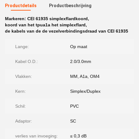
Productdetails
Productbeschrijving
Markeren:
CEI 61935 simplexflardkoord
,
koord van het tpua1a het simplexflard
,
de kabels van de de vezelverbindingsdraad van CEI 61935
Lange:
Op maat
Kabel O.D.:
2.0/3.0mm
Vlakken:
MM, A1a, OM4
Kern:
Simplex/Duplex
Schil:
PVC
Adaptor:
SC
verlies van invoeging:
≤ 0,3 dB