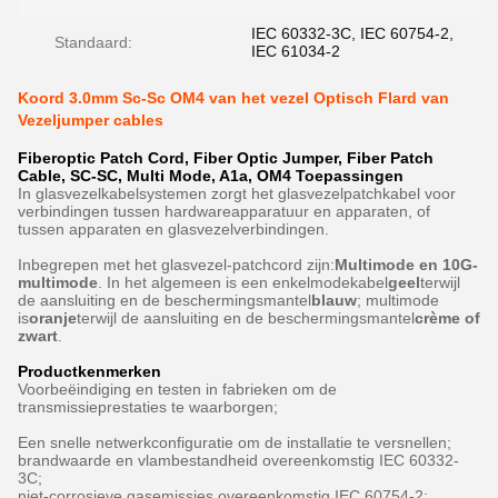
IEC 60332-3C, IEC 60754-2,
Standaard:
IEC 61034-2
Koord 3.0mm Sc-Sc OM4 van het vezel Optisch Flard van
Vezeljumper cables
Fiberoptic Patch Cord, Fiber Optic Jumper, Fiber Patch
Cable, SC-SC, Multi Mode, A1a, OM4 Toepassingen
In glasvezelkabelsystemen zorgt het glasvezelpatchkabel voor
verbindingen tussen hardwareapparatuur en apparaten, of
tussen apparaten en glasvezelverbindingen.
Inbegrepen met het glasvezel-patchcord zijn:
Multimode en 10G-
multimode
. In het algemeen is een enkelmodekabel
geel
terwijl
de aansluiting en de beschermingsmantel
blauw
; multimode
is
oranje
terwijl de aansluiting en de beschermingsmantel
crème of
zwart
.
Productkenmerken
Voorbeëindiging en testen in fabrieken om de
transmissieprestaties te waarborgen;
Een snelle netwerkconfiguratie om de installatie te versnellen;
brandwaarde en vlambestandheid overeenkomstig IEC 60332-
3C;
niet-corrosieve gasemissies overeenkomstig IEC 60754-2;