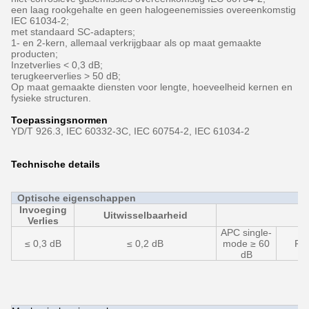
een laag rookgehalte en geen halogeenemissies overeenkomstig
IEC 61034-2;
met standaard SC-adapters;
1- en 2-kern, allemaal verkrijgbaar als op maat gemaakte
producten;
Inzetverlies < 0,3 dB;
terugkeerverlies > 50 dB;
Op maat gemaakte diensten voor lengte, hoeveelheid kernen en
fysieke structuren.
Toepassingsnormen
YD/T 926.3, IEC 60332-3C, IEC 60754-2, IEC 61034-2
Technische details
Optische eigenschappen
Invoeging
Uitwisselbaarheid
Te
Verlies
APC single-
≤ 0,3 dB
≤ 0,2 dB
mode ≥ 60
PC
dB