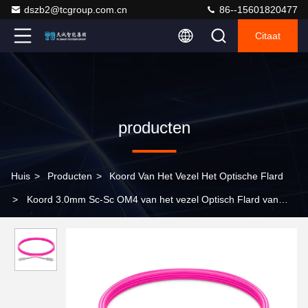
dszb2@tcgroup.com.cn
86--15601820477
Citaat
producten
Huis
>
Producten
>
Koord Van Het Vezel Het Optische Flard
>
Koord 3.0mm Sc-Sc OM4 van het vezel Optisch Flard van
Vezeljumper cables