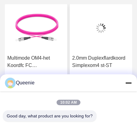
Multimode OM4-het
2.0mm Duplexflardkoord
Koordfc FC
Simplexom4 st-ST
Simplex/Duplex van het
Vezel Optische Flard
Queenie
Krijg Beste Prijs
Krijg Beste Prijs
10:02 AM
Good day, what product are you looking for?
TC Smart Systems Group