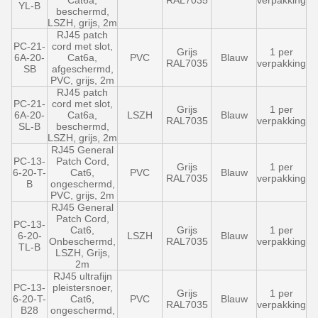
Cat6a,
RAL7035
verpakking
YL-B
beschermd,
LSZH, grijs, 2m
RJ45 patch
PC-21-
cord met slot,
Grijs
1 per
6A-20-
Cat6a,
PVC
Blauw
RAL7035
verpakking
SB
afgeschermd,
PVC, grijs, 2m
RJ45 patch
PC-21-
cord met slot,
Grijs
1 per
6A-20-
Cat6a,
LSZH
Blauw
RAL7035
verpakking
SL-B
beschermd,
LSZH, grijs, 2m
RJ45 General
PC-13-
Patch Cord,
Grijs
1 per
6-20-T-
Cat6,
PVC
Blauw
RAL7035
verpakking
B
ongeschermd,
PVC, grijs, 2m
RJ45 General
Patch Cord,
PC-13-
Cat6,
Grijs
1 per
6-20-
LSZH
Blauw
Onbeschermd,
RAL7035
verpakking
TL-B
LSZH, Grijs,
2m
RJ45 ultrafijn
PC-13-
pleistersnoer,
Grijs
1 per
6-20-T-
Cat6,
PVC
Blauw
RAL7035
verpakking
B28
ongeschermd,