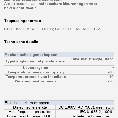
Alle pleisters bevatten
afneembare kleurenringen voor
havenidentificatie
.
Toepassingsnormen
GB/T 18233 (ISO/IEC 11801); GB 50311; TIA/EIA568-C.2
Technische details
Mechanische eigenschappen
Kabel met strengte, standaa
Type/lengte van het pleistersnoer
Levenscyclus
≥ 7
Temperatuurbereik voor opslag
-40°C
Temperatuurbereik van installatie
-10°C
Werktemperatuurbereik
-20°C
Elektrische eigenschappen
Dielectrische sterkte
DC 1000V (AC 750V), geen storing 
Hoogfrequente prestaties
IEC 61935-2, 100% ges
Power over Ethernet (POE)
Verbeterde Power Over Eth