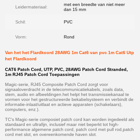
met een breedte van niet meer
Leidermateriaal:
dan 15 mm
Schil:
PVC
Vorm:
Rond
Van het het Flardkoord 28AWG 1m Cat6 van pvc 1m Cat6 Utp
het Flardkoord
CAT6 Patch Cord, UTP, PVC, 28AWG Patch Cord Stranded,
1m RJ45 Patch Cord Toepassingen
Magic-serie, RJ45 Composite Patch Cord zorgt voor
signaaloverdracht in de telecommunicatiekabels, zoals data,
stem, audio en afbeeldingen.het helpt het transmissiekanaal te
vormen voor het gestructureerde bekabelsysteem en verbindt de
informatie-inlaat/uitlaat en actieve apparaten (schakelaars),
computers, enz.).
TC's Magic-serie composiet patch cord kan worden ingedeeld als
standaard en ultrafijn, inclusief maar niet beperkt tot high-
performance algemene patch cord, patch cord met pull rod,patch
cord met slot, en overeenkomende haven slot.