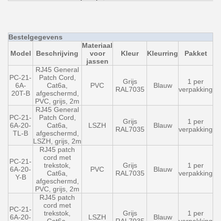
Bestelgegevens
Materiaal
Model
Beschrijving
voor
Kleur
Kleurring
Pakket
jassen
RJ45 General
PC-21-
Patch Cord,
Grijs
1 per
6A-
Cat6a,
PVC
Blauw
RAL7035
verpakking
20T-B
afgeschermd,
PVC, grijs, 2m
RJ45 General
PC-21-
Patch Cord,
Grijs
1 per
6A-20-
Cat6a,
LSZH
Blauw
RAL7035
verpakking
TL-B
afgeschermd,
LSZH, grijs, 2m
RJ45 patch
cord met
PC-21-
trekstok,
Grijs
1 per
6A-20-
PVC
Blauw
Cat6a,
RAL7035
verpakking
Y-B
afgeschermd,
PVC, grijs, 2m
RJ45 patch
cord met
PC-21-
trekstok,
Grijs
1 per
6A-20-
LSZH
Blauw