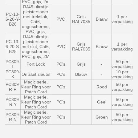
PVC, grijs, 2m
RJ45 ultrafijn
pleistersnoer
PC-13-
met trekstok,
Grijs
1 per
6-20-Y-
PVC
Blauw
Cat6,
RAL7035
verpakking
B28
ongeschermd,
PVC, grijs,
RJ45 ultrafijn
PC-13-
pleistersnoer
Grijs
1 per
6-20-S-
met slot, Cat6,
PVC
Blauw
RAL7035
verpakking
B28
ongeschermd,
PVC, grijs, 2M
PC309-
50 per
Port Lock
PC's
Grijs
-
L
verpakking
PC309-
10 per
Ontsluit sleutel
PC's
Blauw
-
K
verpakking
Magic serie,
PC309-
50 per
Kleur Ring voor
PC's
Rood
R-R
verpakking
Patch Cord
Magic serie,
PC309-
50 per
Kleur Ring voor
PC's
Geel
R-Y
verpakking
Patch Cord
Magic serie,
PC309-
50 per
Kleur Ring voor
PC's
Groen
R-N
verpakking
Patch Cord