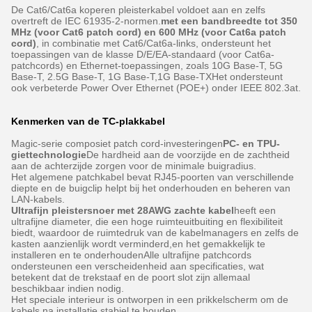
De Cat6/Cat6a koperen pleisterkabel voldoet aan en zelfs
overtreft de IEC 61935-2-normen.
met een bandbreedte tot 350
MHz (voor Cat6 patch cord) en 600 MHz (voor Cat6a patch
cord)
, in combinatie met Cat6/Cat6a-links, ondersteunt het
toepassingen van de klasse D/E/EA-standaard (voor Cat6a-
patchcords) en Ethernet-toepassingen, zoals 10G Base-T, 5G
Base-T, 2.5G Base-T, 1G Base-T,1G Base-TXHet ondersteunt
ook verbeterde Power Over Ethernet (POE+) onder IEEE 802.3at.
Kenmerken van de TC-plakkabel
Magic-serie composiet patch cord-investeringen
PC- en TPU-
giettechnologie
De hardheid aan de voorzijde en de zachtheid
aan de achterzijde zorgen voor de minimale buigradius.
Het algemene patchkabel bevat RJ45-poorten van verschillende
diepte en de buigclip helpt bij het onderhouden en beheren van
LAN-kabels.
Ultrafijn pleistersnoer met 28AWG zachte kabel
heeft een
ultrafijne diameter, die een hoge ruimteuitbuiting en flexibiliteit
biedt, waardoor de ruimtedruk van de kabelmanagers en zelfs de
kasten aanzienlijk wordt verminderd,en het gemakkelijk te
installeren en te onderhoudenAlle ultrafijne patchcords
ondersteunen een verscheidenheid aan specificaties, wat
betekent dat de trekstaaf en de poort slot zijn allemaal
beschikbaar indien nodig.
Het speciale interieur is ontworpen in een prikkelscherm om de
kabels na installatie stabiel te houden.