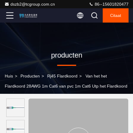
dszb2@tcgroup.com.cn
86--15601820477
Citaat
producten
Huis
>
Producten
>
Rj45 Flardkoord
>
Van het het
Flardkoord 28AWG 1m Cat6 van pvc 1m Cat6 Utp het Flardkoord