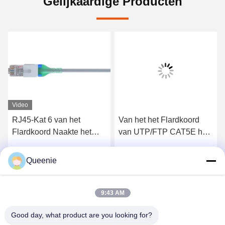
Gelijkaardige Producten
Video
RJ45-Kat 6 van het
Van het het Flardkoord
Flardkoord Naakte het
van UTP/FTP CAT5E het
Koperlszh Schede van
Naakte Koper
UTP 28AWG
Queenie
Krijg Beste Prijs
Krijg Beste Prijs
9:43 AM
Good day, what product are you looking for?