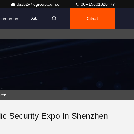
dszb2@tcgroup.com.cn
86--15601820477
nementen
Citaat
Dutch
oten
ic Security Expo In Shenzhen