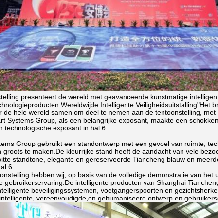
telling presenteert de wereld met geavanceerde kunstmatige intelligent
echnologieproducten.Wereldwijde Intelligente Veiligheidsuitstalling"He
er de hele wereld samen om deel te nemen aan de tentoonstelling, met 
t Systems Group, als een belangrijke exposant, maakte een schokkend
 technologische exposant in hal 6.
ems Group gebruikt een standontwerp met een gevoel van ruimte, tech
n groots te maken.De kleurrijke stand heeft de aandacht van vele bez
itte standtone, elegante en gereserveerde Tiancheng blauw en meerder
al 6.
nstelling hebben wij, op basis van de volledige demonstratie van het ui
 gebruikerservaring.De intelligente producten van Shanghai Tiancheng
intelligente beveiligingssystemen, voetgangerspoorten en gezichtsher
ntelligente, vereenvoudigde,en gehumaniseerd ontwerp en gebruikerse