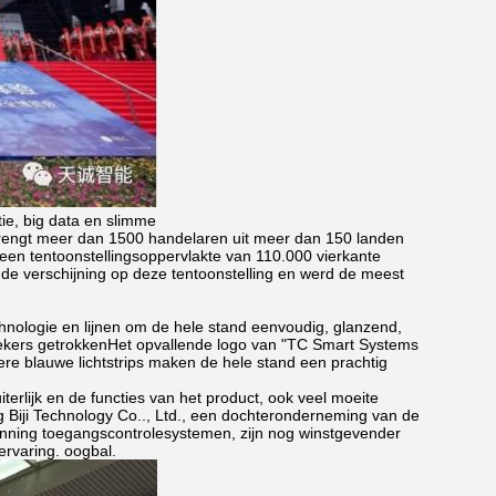
ie, big data en slimme
t brengt meer dan 1500 handelaren uit meer dan 150 landen
een tentoonstellingsoppervlakte van 110.000 vierkante
e verschijning op deze tentoonstelling en werd de meest
nologie en lijnen om de hele stand eenvoudig, glanzend,
oekers getrokkenHet opvallende logo van "TC Smart Systems
e blauwe lichtstrips maken de hele stand een prachtig
terlijk en de functies van het product, ook veel moeite
 Biji Technology Co.., Ltd., een dochteronderneming van de
kenning toegangscontrolesystemen, zijn nog winstgevender
rvaring. oogbal.