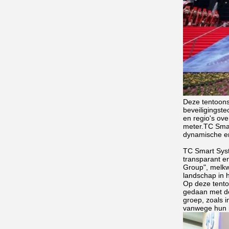
Deze tentoons
beveiligingst
en regio's ov
meter.TC Smar
dynamische en
TC Smart Syst
transparant e
Group", melkw
landschap in h
Op deze tentoo
gedaan met de
groep, zoals 
vanwege hun i