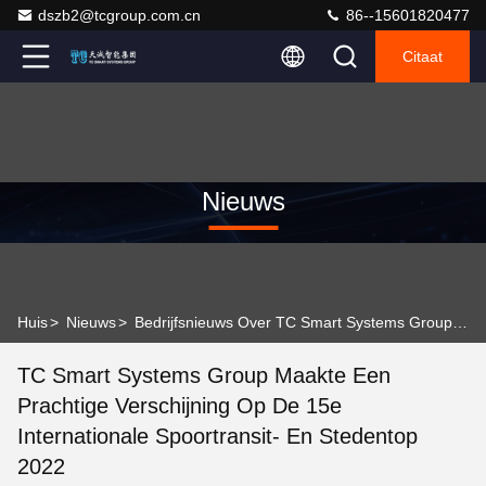
dszb2@tcgroup.com.cn
86--15601820477
Citaat
Nieuws
Huis
>
Nieuws
>
Bedrijfsnieuws Over TC Smart Systems Group maakte een prachtige verschijning op de 15e Internationale Spoortransit- en Stedentop 2022
TC Smart Systems Group Maakte Een
Prachtige Verschijning Op De 15e
Internationale Spoortransit- En Stedentop
2022