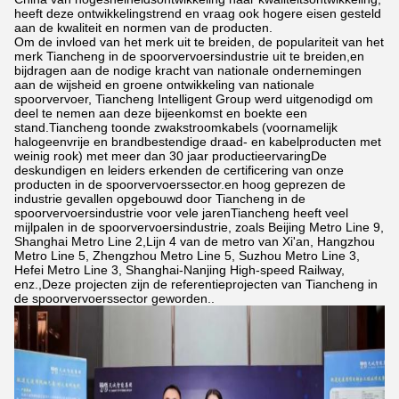
heeft deze ontwikkelingstrend en vraag ook hogere eisen gesteld
aan de kwaliteit en normen van de producten.
Om de invloed van het merk uit te breiden, de populariteit van het
merk Tiancheng in de spoorvervoersindustrie uit te breiden,en
bijdragen aan de nodige kracht van nationale ondernemingen
aan de wijsheid en groene ontwikkeling van nationale
spoorvervoer, Tiancheng Intelligent Group werd uitgenodigd om
deel te nemen aan deze bijeenkomst en boekte een
stand.Tiancheng toonde zwakstroomkabels (voornamelijk
halogeenvrije en brandbestendige draad- en kabelproducten met
weinig rook) met meer dan 30 jaar productieervaringDe
deskundigen en leiders erkenden de certificering van onze
producten in de spoorvervoerssector.en hoog geprezen de
industrie gevallen opgebouwd door Tiancheng in de
spoorvervoersindustrie voor vele jarenTiancheng heeft veel
mijlpalen in de spoorvervoersindustrie, zoals Beijing Metro Line 9,
Shanghai Metro Line 2,Lijn 4 van de metro van Xi'an, Hangzhou
Metro Line 5, Zhengzhou Metro Line 5, Suzhou Metro Line 3,
Hefei Metro Line 3, Shanghai-Nanjing High-speed Railway,
enz.,Deze projecten zijn de referentieprojecten van Tiancheng in
de spoorvervoerssector geworden..