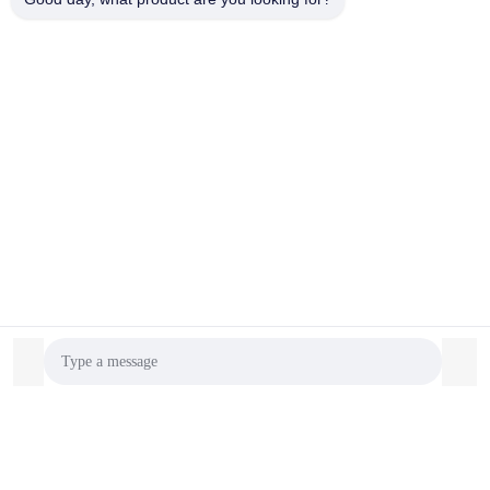
Geschiedenis
1988 Start het bedrijf van laagspanningskabel in Jiangsu
(Jiangsu Tiancheng
Smart Systems Group Co., Ltd)
2002 Start de activiteiten van gestructureerde
bekabelingsproducten in Shanghai (Shanghai
Tiancheng-communicatie T
technologieco., Ltd)
2013 Officieel naam gewijzigd in TC Smart Systems Group
2017 Shanghai Tiancheng Communication Technology
Co., Ltd werd een beursgenoteerde
Bedrijf.
Voorbereiding op de beursgang van de groep in 2020