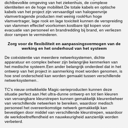
dichtbevolkte omgeving van het ziekenhuis, de complexe
identiteiten en de hoge mobiliteit.De totale kabels en optische
kabels van het project zijn vervaardigd van halogeenvrije
vlamvertragende producten met weinig rookHun hoge
vlamvertrager, lage rook en lage toxiciteit kunnen de verspreiding
van vlammen effectief voorkomen.kostbare tijd kopen voor
evacuatie van personeel en brandredding bij brand, en verliezen
door rampen te verminderen.
Zorg voor de flexibiliteit en aanpassingsvermogen van de
werking en het onderhoud van het systeem
De coëxistentie van meerdere netwerksystemen, dichte
apparatuur en complex beheer zijn belangrijke kenmerken van
het medische systeem.Een ander belangrijk onderdeel dat in het
ontwerp van het project in aanmerking moet worden genomen, is
hoe snel onderscheid kan worden gemaakt tussen verschillende
netwerksystemen..
TC's nieuw ontwikkelde Magic-serieproducten kunnen deze
situatie perfect aan.Het ultra-dunne ontwerp en tot tien kleuren
van vervangbare kleurstrepen kunnen gemakkelijk kleurenbeheer
van verschillende netwerken te bereiken, waardoor medisch
personeel het overeenkomstige netwerk gemakkelijk kan
bevestigen door middel van verschillende kleurstrepen, waardoor
de werkdoeltreffendheid en nauwkeurigheid aanzienlijk worden
verbeterd.