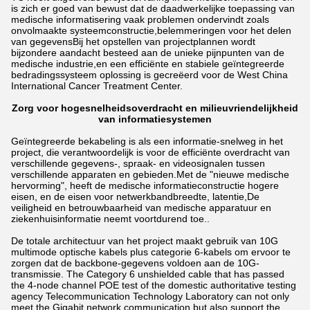
is zich er goed van bewust dat de daadwerkelijke toepassing van
medische informatisering vaak problemen ondervindt zoals
onvolmaakte systeemconstructie,belemmeringen voor het delen
van gegevensBij het opstellen van projectplannen wordt
bijzondere aandacht besteed aan de unieke pijnpunten van de
medische industrie,en een efficiënte en stabiele geïntegreerde
bedradingssysteem oplossing is gecreëerd voor de West China
International Cancer Treatment Center.
Zorg voor hogesnelheidsoverdracht en milieuvriendelijkheid
van informatiesystemen
Geïntegreerde bekabeling is als een informatie-snelweg in het
project, die verantwoordelijk is voor de efficiënte overdracht van
verschillende gegevens-, spraak- en videosignalen tussen
verschillende apparaten en gebieden.Met de "nieuwe medische
hervorming", heeft de medische informatieconstructie hogere
eisen, en de eisen voor netwerkbandbreedte, latentie,De
veiligheid en betrouwbaarheid van medische apparatuur en
ziekenhuisinformatie neemt voortdurend toe..
De totale architectuur van het project maakt gebruik van 10G
multimode optische kabels plus categorie 6-kabels om ervoor te
zorgen dat de backbone-gegevens voldoen aan de 10G-
transmissie. The Category 6 unshielded cable that has passed
the 4-node channel POE test of the domestic authoritative testing
agency Telecommunication Technology Laboratory can not only
meet the Gigabit network communication but also support the