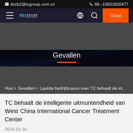
dszb2@tcgroup.com.cn
86--15601820477
Citaat
Gevallen
Huis
>
Gevallen
>
Laatste bedrijfscasus over TC behaalt de intelligente uitmuntendheid van West China International Cancer Treatment Center
TC behaalt de intelligente uitmuntendheid van
West China International Cancer Treatment
Center
2024-10-16