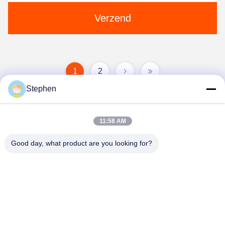
Verzend
1
2
Stephen
11:58 AM
Good day, what product are you looking for?
TC Smart Systems Group
dszb2@tcgroup.com.cn
86--15601820477