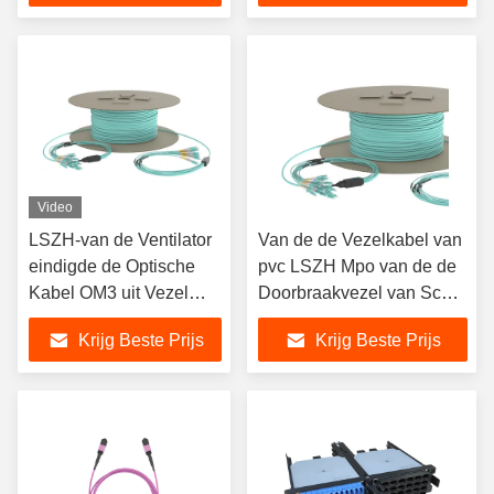
Video
LSZH-van de Ventilator
Van de de Vezelkabel van
eindigde de Optische
pvc LSZH Mpo van de de
Kabel OM3 uit Vezel
Doorbraakvezel van Sc
Vezel pre Optische
Fanout van het het
Krijg Beste Prijs
Krijg Beste Prijs
Kabel
Flardkoord Optische