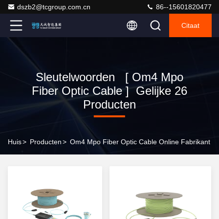
dszb2@tcgroup.com.cn
86--15601820477
Citaat
Sleutelwoorden [ Om4 Mpo
Fiber Optic Cable ] Gelijke 26
Producten
Huis
>
Producten
>
Om4 Mpo Fiber Optic Cable Online Fabrikant