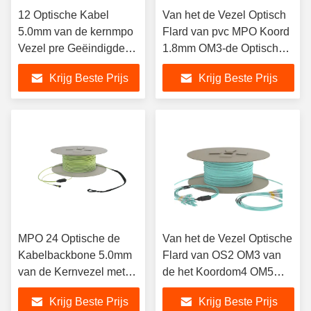
12 Optische Kabel
Van het de Vezel Optisch
5.0mm van de kernmpo
Flard van pvc MPO Koord
Vezel pre Geëindigde
1.8mm OM3-de Optische
Diameter
Kabel van de Ventilator uit
Krijg Beste Prijs
Krijg Beste Prijs
Vezel
MPO 24 Optische de
Van het de Vezel Optische
Kabelbackbone 5.0mm
Flard van OS2 OM3 van
van de Kernvezel met
de het Koordom4 OM5
het Trekken van Oog
LSZH Ventilator de Vezel
Krijg Beste Prijs
Krijg Beste Prijs
Optische Kabel uit