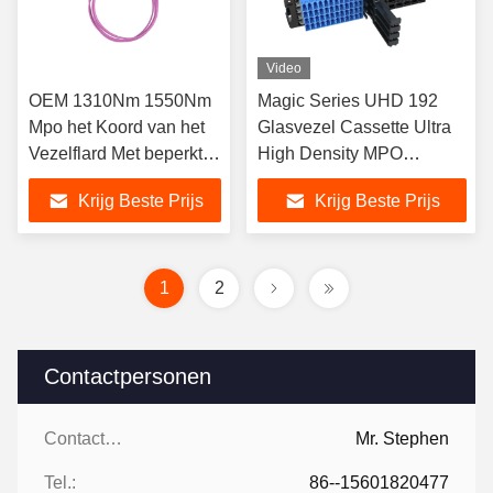
Video
OEM 1310Nm 1550Nm
Magic Series UHD 192
Mpo het Koord van het
Glasvezel Cassette Ultra
Vezelflard Met beperkte
High Density MPO
verliezen
Cassette
Krijg Beste Prijs
Krijg Beste Prijs
1
2
Contactpersonen
Contactpersonen:
Mr. Stephen
Tel.:
86--15601820477