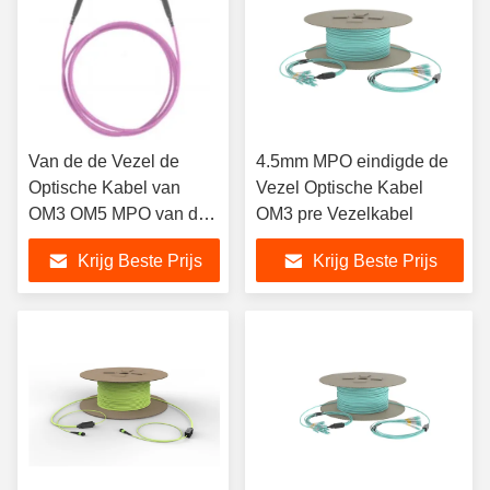
Van de de Vezel de
4.5mm MPO eindigde de
Optische Kabel van
Vezel Optische Kabel
OM3 OM5 MPO van de
OM3 pre Vezelkabel
Boomstammpo van het
Krijg Beste Prijs
Krijg Beste Prijs
het Flardkoord Koorden
van het de Data
Centerflard