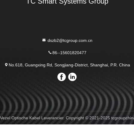
TC Smart Systems Group
dszb2@tcgroup.com.cn
86--15601820477
No.618, Guangxing Rd, Songjiang-District, Shanghai, P.R. China
ezel Optische Kabel Leverancier. Copyright © 2021-2025 tcgroupchin