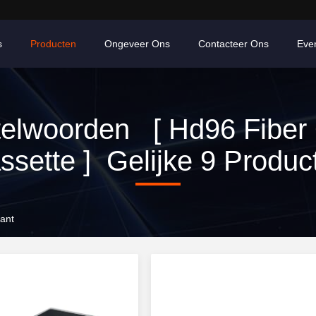
s
Producten
Ongeveer Ons
Contacteer Ons
Eve
telwoorden [ Hd96 Fiber 
ssette ] Gelijke 9 Produc
kant