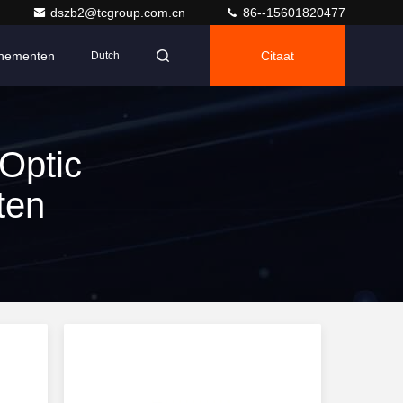
dszb2@tcgroup.com.cn
86--15601820477
nementen
Citaat
Dutch
Optic
ten