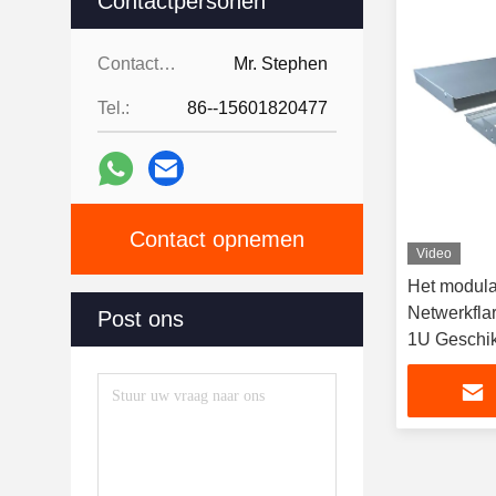
Contactpersonen
Contactpersonen:
Mr. Stephen
Tel.:
86--15601820477
Contact opnemen
Video
Het modula
Netwerkfla
Post ons
1U Geschik
Vezelnetwe