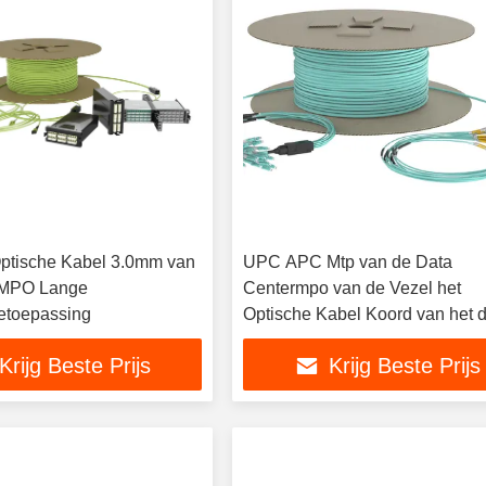
ptische Kabel 3.0mm van
UPC APC Mtp van de Data
 MPO Lange
Centermpo van de Vezel het
etoepassing
Optische Kabel Koord van het 
Vezelflard
Krijg Beste Prijs
Krijg Beste Prijs