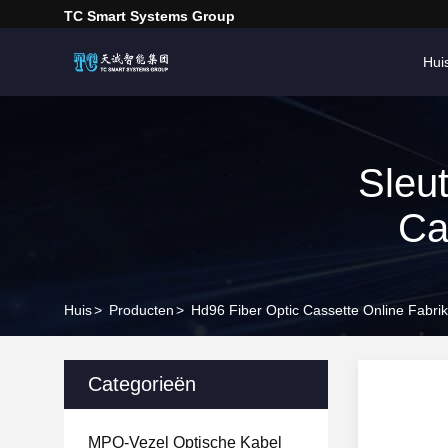
TC Smart Systems Group
Hui
Sleu
Ca
Huis
>
Producten
>
Hd96 Fiber Optic Cassette Online Fabri
Categorieën
MPO-Vezel Optische Kabel