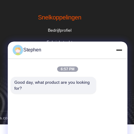
Snelkoppelingen
Bedrijfprofiel
Fabriekstocht
Stephen
Kwaliteitscontrole
Nieuws
6:57 PM
Sitemap
Good day, what product are you looking 
for?
Privacybeleid
a.com . Alle rechten voorbehoudena.